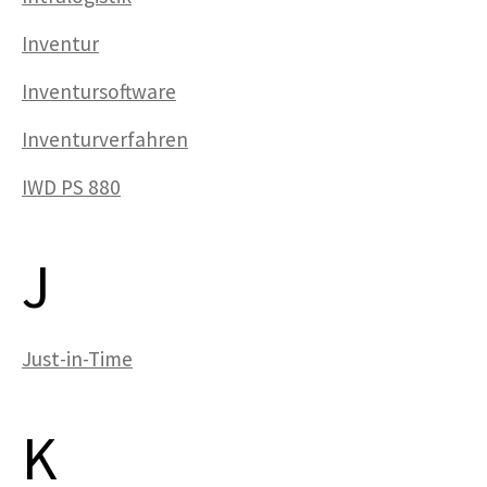
Inventur
Inventursoftware
Inventurverfahren
IWD PS 880
J
Just-in-Time
K