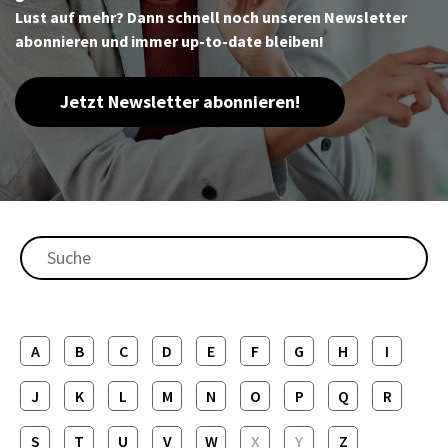
Lust auf mehr? Dann schnell noch unseren Newsletter
abonnieren und immer up-to-date bleiben!
Jetzt Newsletter abonnieren!
A
B
C
D
E
F
G
H
I
J
K
L
M
N
O
P
Q
R
S
T
U
V
W
X
Y
Z