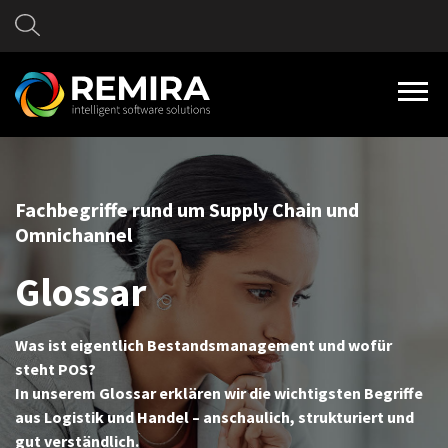
Fachbegriffe rund um Supply Chain und
Omnichannel
Glossar
Was ist eigentlich Bestandsmanagement und wofür
steht POS?
In unserem Glossar erklären wir die wichtigsten Begriffe
aus Logistik und Handel – anschaulich, strukturiert und
gut verständlich.