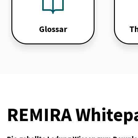
Glossar
T
REMIRA Whitep