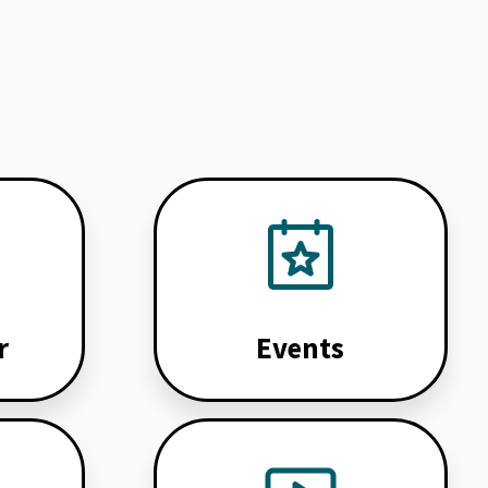
r
Events