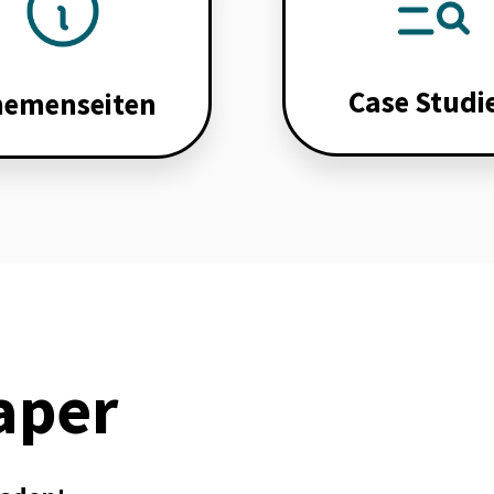
Case Studi
hemenseiten
aper