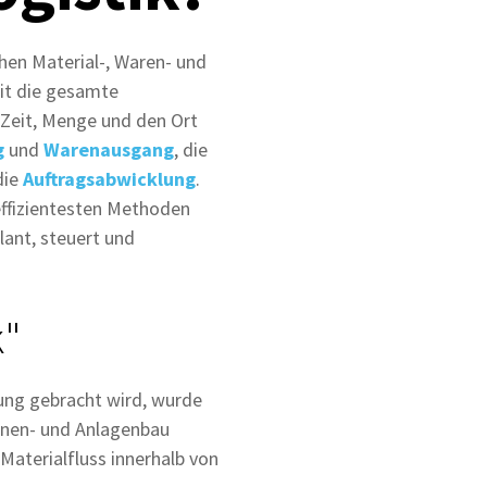
chen Material-, Waren- und
mit die gesamte
 Zeit, Menge und den Ort
g
und
Warenausgang
, die
die
Auftragsabwicklung
.
effizientesten Methoden
lant, steuert und
k"
dung gebracht wird, wurde
inen- und Anlagenbau
Materialfluss innerhalb von