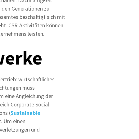
chaffen. Nachhaltigkeit
en den Generationen zu
esamtes beschäftigt sich mit
ht. CSR-Aktivitäten können
ternehmens leisten.
werke
rtrieb: wirtschaftliches
lechtungen muss
Um eine Angleichung der
ich Corporate Social
ons (
Sustainable
t. Um einen
sverletzungen und