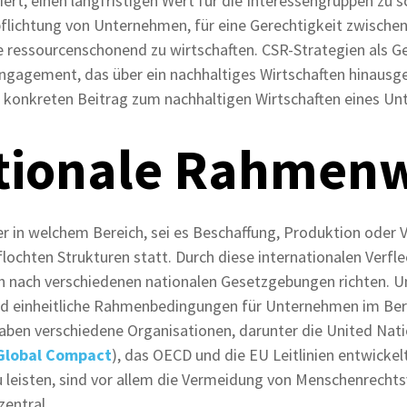
ert, einen langfristigen Wert für die Interessengruppen zu s
erpflichtung von Unternehmen, für eine Gerechtigkeit zwisch
e ressourcenschonend zu wirtschaften. CSR-Strategien als G
gagement, das über ein nachhaltiges Wirtschaften hinausge
 konkreten Beitrag zum nachhaltigen Wirtschaften eines Un
ationale Rahmen
r in welchem Bereich, sei es Beschaffung, Produktion oder Ve
rflochten Strukturen statt. Durch diese internationalen Verf
ch nach verschiedenen nationalen Gesetzgebungen richten. 
d einheitliche Rahmenbedingungen für Unternehmen im Bere
 haben verschiedene Organisationen, darunter die United Nati
Global Compact
), das OECD und die EU Leitlinien entwickel
zu leisten, sind vor allem die Vermeidung von Menschenrecht
entral.