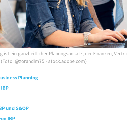
 ist ein ganzheitlicher Planungsansatz, der Finanzen, Vertr
 (Foto: @zorandim75 - stock.adobe.com)
Business Planning
 IBP
IBP und S&OP
von IBP