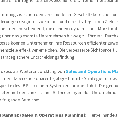
nd eine integrierte Sichtweise auf die Unternehmensplanun
timmung zwischen den verschiedenen Geschäftsbereichen u
derungen reagieren zu können und ihre strategischen Ziele ef
ernehmen entscheidend, die in einem dynamischen Marktumfeld
ng über das gesamte Unternehmen hinweg zu fördern. Durch d
esse können Unternehmen ihre Ressourcen effizienter zuwei
sziele effektiver erreichen. Die verbesserte Sichtbarkeit 
 strategischere Entscheidungsfindung.
Prozess als Weiterentwicklung von
Sales and Operations Pl
hmen dabei eine kohärente, abgestimmte Strategie für da
 Aspekte des IBPs in einem System zusammenführt. Die gena
ieter und den spezifischen Anforderungen des Unternehmens
e folgende Bereiche:
splanung (Sales & Operations Planning):
Hierbei handelt