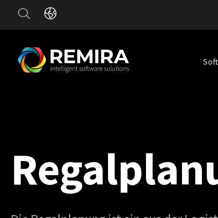
Sof
Regalplan