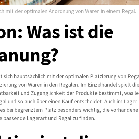
ich mit der optimalen Anordnung von Waren in einem Regal.
on: Was ist die
lanung?
t sich hauptsächlich mit der optimalen Platzierung von Reg
ierung von Waren in den Regalen. Im Einzelhandel spielt di
ichtbarkeit und Zugänglichkeit der Produkte bestimmt, was le
gal und so auch über einen Kauf entscheidet. Auch im Lager 
st es bei begrenztem Platz besonders wichtig, die vorhanden
ne passende Lagerart und Regal zu finden.