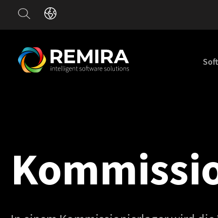
Sof
Kommissio­