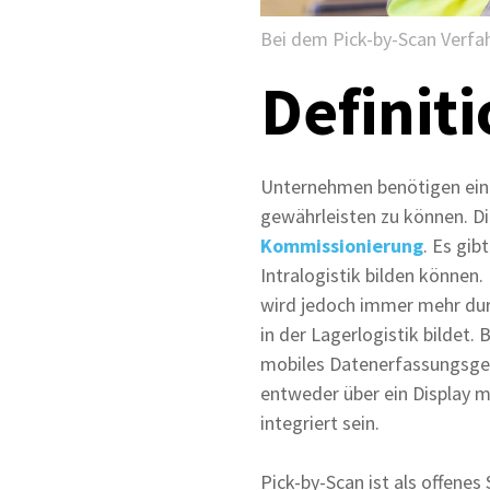
Bei dem Pick-by-Scan Verf
Definiti
Unternehmen benötigen ei
gewährleisten zu können. Die
Kommissionierung
. Es gib
Intralogistik bilden können
wird jedoch immer mehr dur
in der Lagerlogistik bildet
mobiles Datenerfassungsger
entweder über ein Display 
integriert sein.
Pick-by-Scan ist als offene