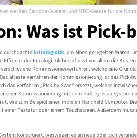
ahren werden Barcode-Scanner und MDE-Geräte für die Komm
on: Was ist Pick-
ne durchdachte
Intralogistik
, um einen geregelten Waren- 
 Effizienz der Intralogistik beeinflusst vor allem die Kosten
t verschiedene Kommissionierverfahren, welche eine Grundlag
. Das älteste Verfahren der Kommissionierung ist das Pick-by
ch das Verfahren „Pick-by-Scan“ ersetzt, welches inzwisch
. Bei einer Kommissionierung mit dem Pick-by-Scan System n
ät, wie zum Beispiel einen mobilen Handheld Computer. Di
mit einer Tastatur oder einem Touchscreen. Außerdem muss 
s System konstruiert, weswegen es an neue oder sich veränd