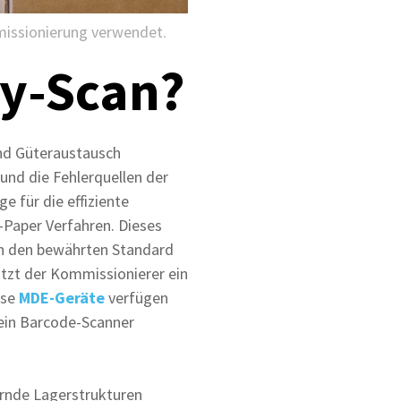
issionierung verwendet.
by-Scan?
und Güteraustausch
 und die Fehlerquellen der
e für die effiziente
-Paper Verfahren. Dieses
en den bewährten Standard
utzt der Kommissionierer ein
ese
MDE-Geräte
verfügen
ein Barcode-Scanner
ernde Lagerstrukturen