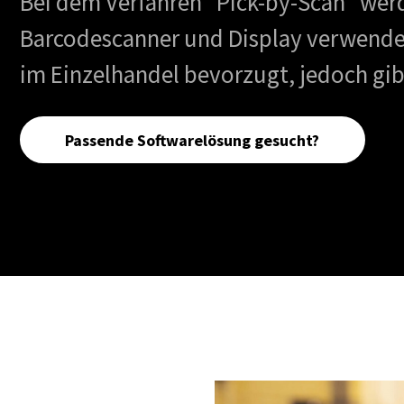
Bei dem Verfahren "Pick-by-Scan" werd
Barcodescanner und Display verwendet
im Einzelhandel bevorzugt, jedoch gibt
Passende Softwarelösung gesucht?