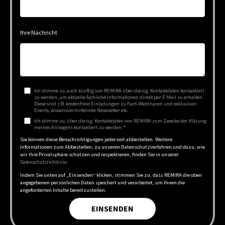
Ihre Nachricht
Ich stimme zu, auch künftig von REMIRA über die o.g. Kontaktdaten kontaktiert
zu werden, um aktuelle fachliche Informationen direkt per E-Mail zu erhalten.
Diese sind z.B. kostenfreie Einladungen zu Fach-Webinaren und exklusiven
Events, wissensvermittelnde Newsletter etc.
Ich stimme zu, über die o.g. Kontaktdaten von REMIRA zum Zwecke der Klärung
meines Anliegens kontaktiert zu werden.
*
Sie können diese Benachrichtigungen jederzeit abbestellen. Weitere
Informationen zum Abbestellen, zu unseren Datenschutzverfahren und dazu, wie
wir Ihre Privatsphäre schützen und respektieren, finden Sie in unserer
Datenschutzrichtlinie
.
Indem Sie unten auf „Einsenden“ klicken, stimmen Sie zu, dass REMIRA die oben
angegebenen persönlichen Daten speichert und verarbeitet, um Ihnen die
angeforderten Inhalte bereitzustellen.