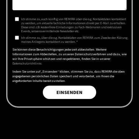
Ich stimme zu, auch künftig von REMIRA über die o.g. Kontaktdaten kontaktiert
zu werden, um aktuelle fachliche Informationen direkt per E-Mail zu erhalten.
Diese sind z.B. kostenfreie Einladungen zu Fach-Webinaren und exklusiven
Events, wissensvermittelnde Newsletter etc.
Ich stimme zu, über die o.g. Kontaktdaten von REMIRA zum Zwecke der Klärung
meines Anliegens kontaktiert zu werden.
*
Sie können diese Benachrichtigungen jederzeit abbestellen. Weitere
Informationen zum Abbestellen, zu unseren Datenschutzverfahren und dazu, wie
wir Ihre Privatsphäre schützen und respektieren, finden Sie in unserer
Datenschutzrichtlinie
.
Indem Sie unten auf „Einsenden“ klicken, stimmen Sie zu, dass REMIRA die oben
angegebenen persönlichen Daten speichert und verarbeitet, um Ihnen die
angeforderten Inhalte bereitzustellen.