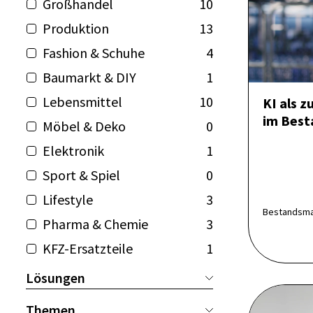
Großhandel
10
Produktion
13
Fashion & Schuhe
4
Baumarkt & DIY
1
Lebensmittel
10
KI als z
im Bes
Möbel & Deko
0
Elektronik
1
Sport & Spiel
0
Lifestyle
3
Bestandsman
Pharma & Chemie
3
KFZ-Ersatzteile
1
Lösungen
Themen