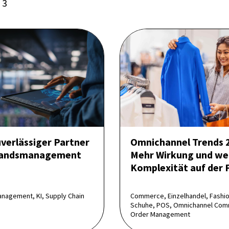
 3
uverlässiger Partner
Omnichannel Trends 
tands­management
Mehr Wirkung und we
Komplexität auf der 
agement, KI, Supply Chain
Commerce, Einzelhandel, Fashi
Schuhe, POS, Omnichannel Com
Order Management