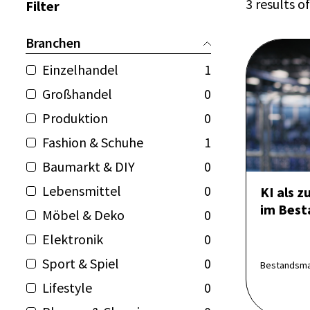
3 results of
Filter
Branchen
Einzelhandel
1
Großhandel
0
Produktion
0
Fashion & Schuhe
1
Baumarkt & DIY
0
Lebensmittel
0
KI als z
im Bes
Möbel & Deko
0
Elektronik
0
Sport & Spiel
0
Bestandsman
Lifestyle
0