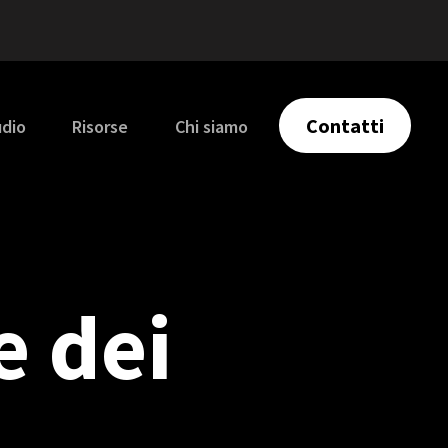
Contatti
udio
Risorse
Chi siamo
e dei