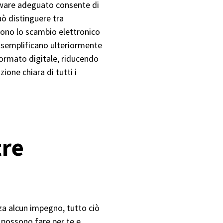
oftware adeguato consente di
uò distinguere tra
cono lo scambio elettronico
ri semplificano ulteriormente
formato digitale, riducendo
zione chiara di tutti i
tre
za alcun impegno, tutto ciò
 possono fare per te e