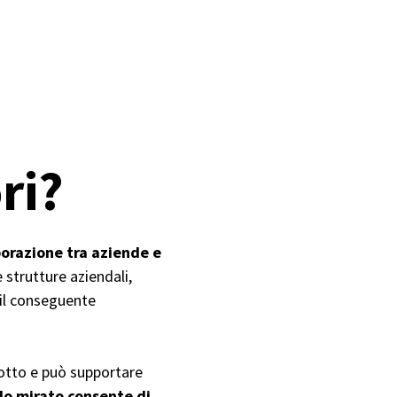
ori?
borazione tra aziende e
e strutture aziendali,
n il conseguente
dotto e può supportare
do mirato consente di