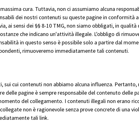
a massima cura. Tuttavia, non ci assumiamo alcuna responsabil
nsabili dei nostri contenuti su queste pagine in conformità all
, ai sensi dei §§ 8-10 TMG, non siamo obbligati, in qualità di
tanze che indicano un'attività illegale. L'obbligo di rimuov
onsabilità in questo senso è possibile solo a partire dal mome
ispondenti, rimuoveremo immediatamente tali contenuti.
erzi, sui cui contenuti non abbiamo alcuna influenza. Pertant
store delle pagine è sempre responsabile del contenuto delle 
al momento del collegamento. I contenuti illegali non erano ri
ollegate non è ragionevole senza prove concrete di una viol
diatamente tali link.