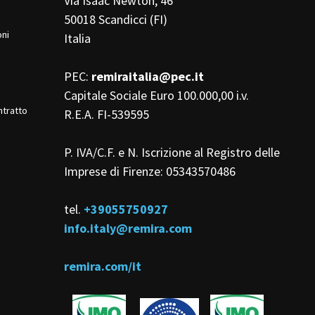
Via Isaac Newton, 46
50018 Scandicci (FI)
oni
Italia
PEC:
remiraitalia@pec.it
Capitale Sociale Euro 100.000,00 i.v.
ntratto
R.E.A. FI-539595
P. IVA/C.F. e N. Iscrizione al Registro delle
Imprese di Firenze: 05343570486
tel.
+39055750927
info.italy@remira.com
remira.com/it