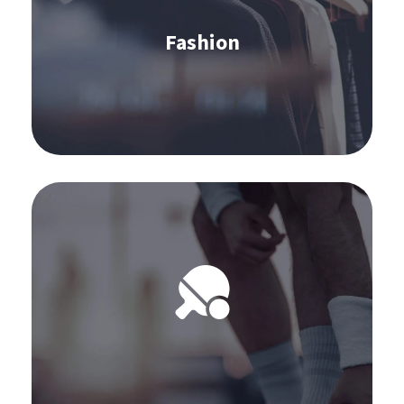
Fashion
Scopri di più
Software per Sport & Games:
S&OP
Previsione della domanda
Approvvigionamento
Inventario
Omnichannel
Gestione dei fornitori
Gestione degli ordini