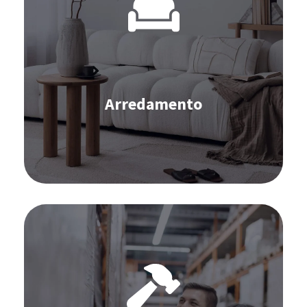
Approvvigionamento
Inventario
Onmichannel
Gestione degli ordini
Arredamento
Scopri di più
Software per il Fai Da Te:
Previsione della domanda
Approvvigionamento
Inventario