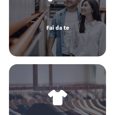
Omnichannel
Gestione dei fornitori
Gestione degli ordini
Fai da te
Scopri di più
Software per il Fashion:
S&OP
Omnichannel
Inventario
Gestione degli ordini