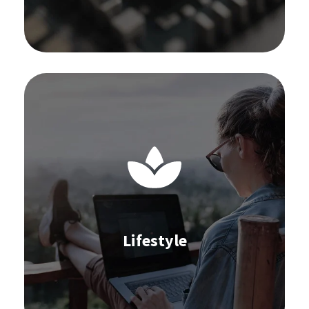
Scopri di più
Software per Lifestyle:
IBP e S&OP
Previsione della domanda
Approvvigionamento
Inventario
Omnichannel
Gestione dei fornitori
Gestione degli ordini
Lifestyle
Scopri di più