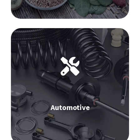
Software per l'Automotive:
Previsione della domanda
Approvvigionamento
S&OP
Inventario
Automotive
Scopri di più