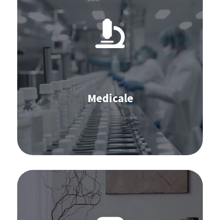
Software per il Medicale:
IBP
S&OP
Inventario
Medicale
Scopri di più
Software per l'Arredamento:
Previsione della domanda