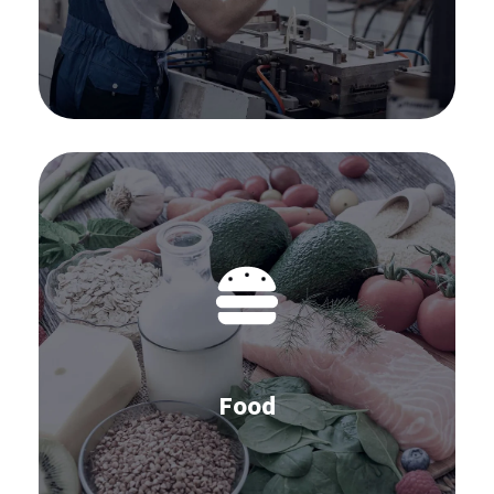
Scopri di più
Software per il Food:
IBP
Previsione della domanda
Approvvigionamento
Inventario
Food
Scopri di più