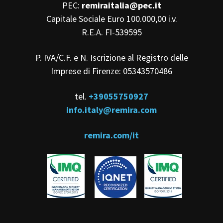
PEC:
remiraitalia@pec.it
Capitale Sociale Euro 100.000,00 i.v.
R.E.A. FI-539595
P. IVA/C.F. e N. Iscrizione al Registro delle
Imprese di Firenze: 05343570486
tel.
+39055750927
info.italy@remira.com
remira.com/it