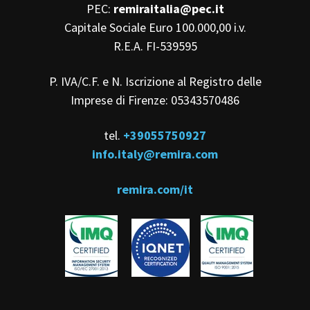
PEC:
remiraitalia@pec.it
Capitale Sociale Euro 100.000,00 i.v.
R.E.A. FI-539595
P. IVA/C.F. e N. Iscrizione al Registro delle
Imprese di Firenze: 05343570486
tel.
+39055750927
info.italy@remira.com
remira.com/it