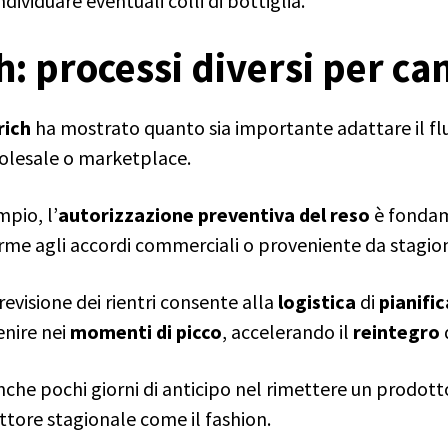
individuare eventuali colli di bottiglia.
h: processi diversi per can
rich
ha mostrato quanto sia importante adattare il flu
olesale o marketplace.
pio, l’
autorizzazione preventiva del reso
è fondame
me agli accordi commerciali o proveniente da stagion
evisione dei rientri consente alla
logistica
di
pianific
enire nei
momenti di picco
, accelerando il
reintegro
he pochi giorni di anticipo nel rimettere un prodotto
ettore stagionale come il fashion.