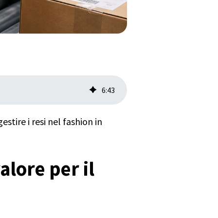
6
:
43
ire i resi nel fashion in
alore per il