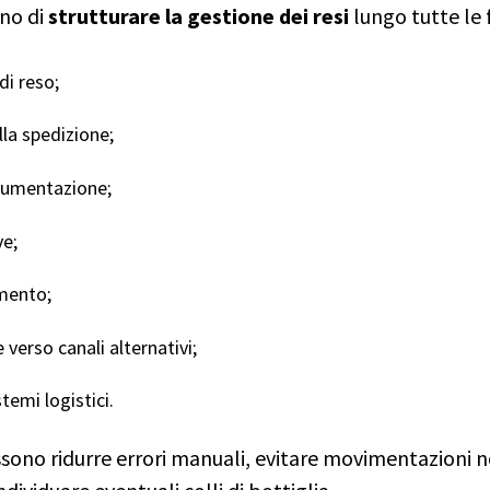
no di
strutturare la gestione dei resi
lungo tutte le f
di reso;
lla spedizione;
ocumentazione;
ve;
amento;
verso canali alternativi;
emi logistici.
sono ridurre errori manuali, evitare movimentazioni no