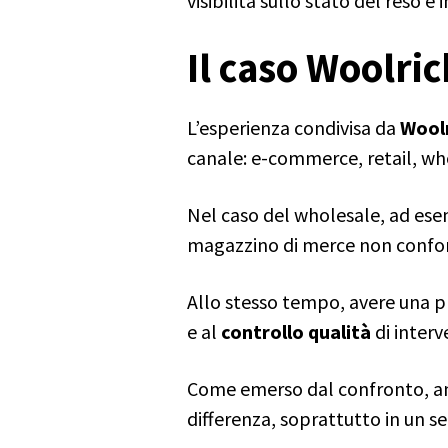
visibilità sullo stato del reso e 
Il caso Woolric
L’esperienza condivisa da
Wool
canale: e-commerce, retail, wh
Nel caso del wholesale, ad esem
magazzino di merce non confor
Allo stesso tempo, avere una pr
e al
controllo qualità
di interv
Come emerso dal confronto, anc
differenza, soprattutto in un s