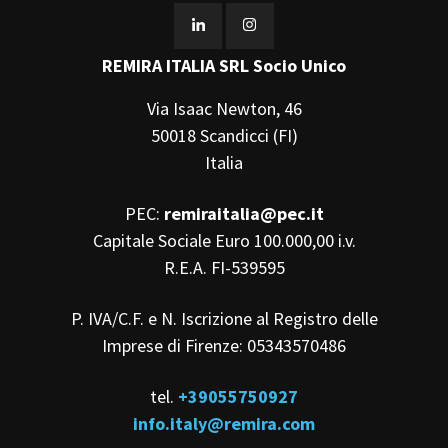
REMIRA ITALIA SRL Socio Unico
Via Isaac Newton, 46
50018 Scandicci (FI)
Italia
PEC:
remiraitalia@pec.it
Capitale Sociale Euro 100.000,00 i.v.
R.E.A. FI-539595
P. IVA/C.F. e N. Iscrizione al Registro delle
Imprese di Firenze: 05343570486
tel.
+39055750927
info.italy@remira.com