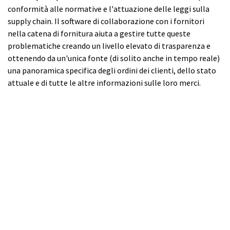
conformità alle normative e l'attuazione delle leggi sulla
supply chain. Il software di collaborazione con i fornitori
nella catena di fornitura aiuta a gestire tutte queste
problematiche creando un livello elevato di trasparenza e
ottenendo da un'unica fonte (di solito anche in tempo reale)
una panoramica specifica degli ordini dei clienti, dello stato
attuale e di tutte le altre informazioni sulle loro merci.
Vuoi avere più informazioni sulla
transparenza della Supply Chain in
ambito fashion?
Scopri l'intervista al Product Manager
di REMIRA Francesco Melani!