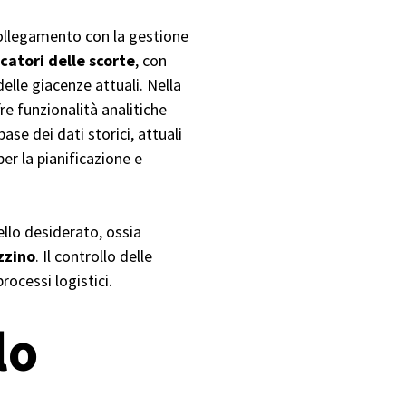
ollegamento con la gestione
dicatori delle scorte
, con
elle giacenze attuali. Nella
re funzionalità analitiche
ase dei dati storici, attuali
per la pianificazione e
ello desiderato, ossia
zzino
. Il controllo delle
processi logistici.
lo