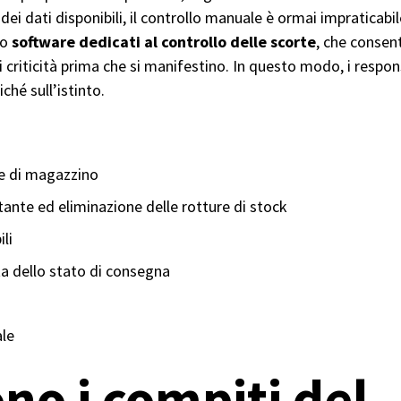
dei dati disponibili, il controllo manuale è ormai impraticab
no
software dedicati al controllo delle scorte
, che conse
li criticità prima che si manifestino. In questo modo, i respo
iché sull’istinto.
e e di magazzino
ante ed eliminazione delle rotture di stock
li
a dello stato di consegna
ale
no i compiti del