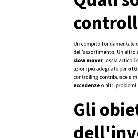
controll
Un compito fondamentale del
dell’assortimento. Un altro 
slow mover
, ossia articol
azioni più adeguate per
ott
controlling contribuisce a m
eccedenze
o altri problemi 
Gli obie
dell'in