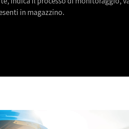
orte, indica il processo di monitoraggio, v
esenti in magazzino.