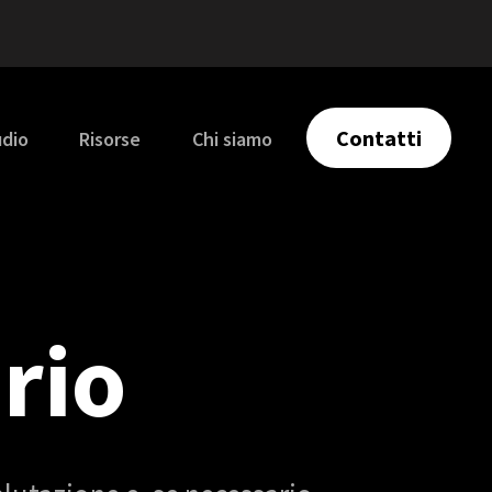
Contatti
udio
Risorse
Chi siamo
rio