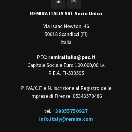
REMIRA ITALIA SRL Socio Unico
Via Isaac Newton, 46
50018 Scandicci (FI)
Italia
PEC:
remiraitalia@pec.it
Capitale Sociale Euro 100.000,00 i.v.
R.E.A. FI-539595
P. IVA/C.F. e N. Iscrizione al Registro delle
Imprese di Firenze: 05343570486
tel.
+39055750927
info.italy@remira.com