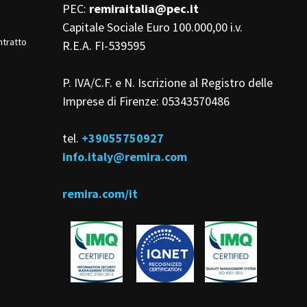
PEC:
remiraitalia@pec.it
Capitale Sociale Euro 100.000,00 i.v.
ntratto
R.E.A. FI-539595
P. IVA/C.F. e N. Iscrizione al Registro delle
Imprese di Firenze: 05343570486
tel.
+39055750927
info.italy@remira.com
remira.com/it