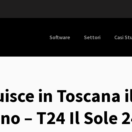
Software
Settori
Casi St
sce in Toscana i
ano – T24 Il Sole 