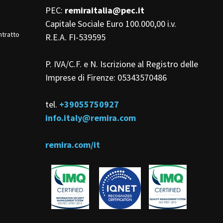
PEC:
remiraitalia@pec.it
Capitale Sociale Euro 100.000,00 i.v.
ntratto
R.E.A. FI-539595
P. IVA/C.F. e N. Iscrizione al Registro delle
Imprese di Firenze: 05343570486
tel.
+39055750927
info.italy@remira.com
remira.com/it