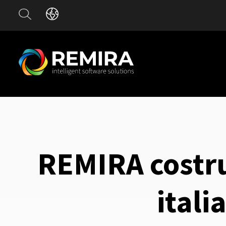
REMIRA costrui
itali