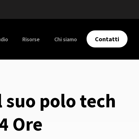
Contatti
udio
Risorse
Chi siamo
l suo polo tech
24 Ore