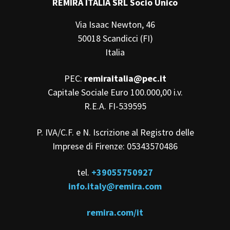
REMIRA ITALIA SRL Socio Unico
Via Isaac Newton, 46
50018 Scandicci (FI)
Italia
PEC:
remiraitalia@pec.it
Capitale Sociale Euro 100.000,00 i.v.
R.E.A. FI-539595
P. IVA/C.F. e N. Iscrizione al Registro delle
Imprese di Firenze: 05343570486
tel.
+39055750927
info.italy@remira.com
remira.com/it