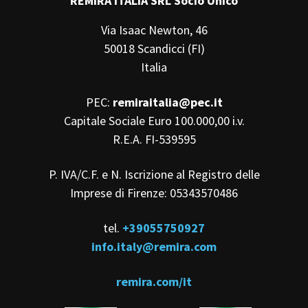
REMIRA ITALIA SRL Socio Unico
Via Isaac Newton, 46
50018 Scandicci (FI)
Italia
PEC:
remiraitalia@pec.it
Capitale Sociale Euro 100.000,00 i.v.
R.E.A. FI-539595
P. IVA/C.F. e N. Iscrizione al Registro delle
Imprese di Firenze: 05343570486
tel.
+39055750927
info.italy@remira.com
remira.com/it