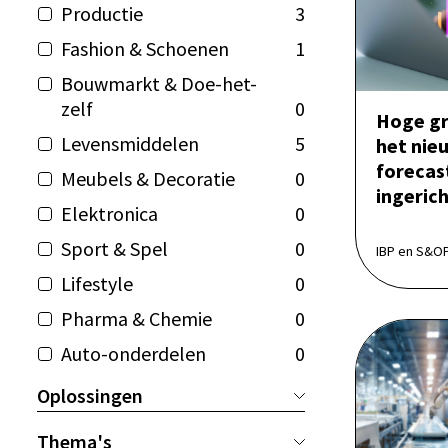
Productie
3
Fashion & Schoenen
1
Bouwmarkt & Doe-het-
zelf
0
Hoge gr
Levensmiddelen
5
het nie
forecast
Meubels & Decoratie
0
ingeric
Elektronica
0
Sport & Spel
0
IBP en S&OP,
Lifestyle
0
Pharma & Chemie
0
Auto-onderdelen
0
Oplossingen
Thema's