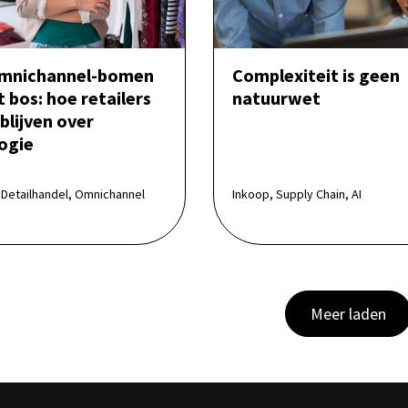
omnichannel-bomen
Complexiteit is geen
 bos: hoe retailers
natuurwet
blijven over
ogie
Detailhandel, Omnichannel
Inkoop, Supply Chain, AI
Meer laden