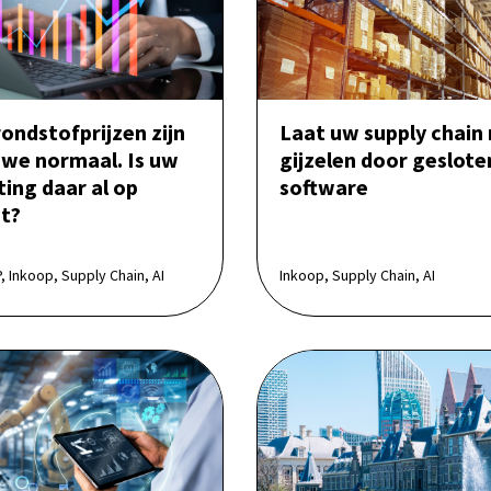
ondstofprijzen zijn
Laat uw supply chain 
uwe normaal. Is uw
gijzelen door geslote
ing daar al op
software
ht?
 Inkoop, Supply Chain, AI
Inkoop, Supply Chain, AI