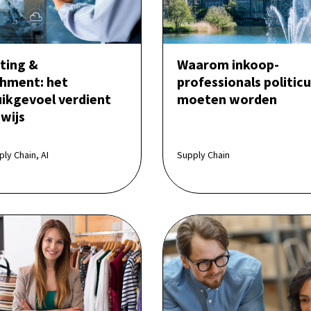
ting &
Waarom inkoop-
shment: het
professionals politic
ikgevoel verdient
moeten worden
wijs
ly Chain, AI
Supply Chain