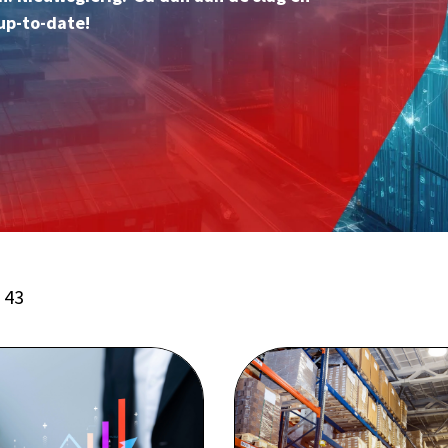
d up-to-date!
f 43