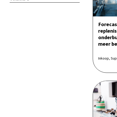
Forecas
repleni
onderbu
meer be
Inkoop, Supp