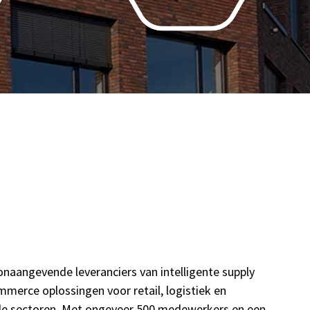
naangevende leveranciers van intelligente supply
merce oplossingen voor retail, logistiek en
 alle sectoren. Met ongeveer 500 medewerkers en een