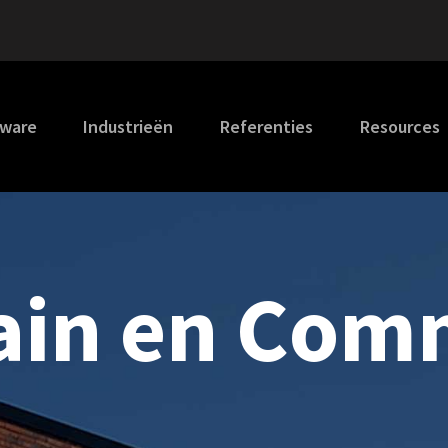
tware
Industrieën
Referenties
Resources
ain en Com
n