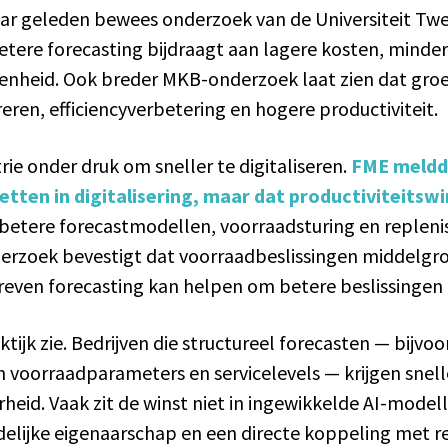
 jaar geleden bewees onderzoek van de Universiteit Tw
tere forecasting bijdraagt aan lagere kosten, minde
enheid. Ook breder MKB-onderzoek laat zien dat groei
en, efficiencyverbetering en hogere productiviteit.
ie onder druk om sneller te digitaliseren.
FME meldd
ten in digitalisering, maar dat productiviteitswin
 betere forecastmodellen, voorraadsturing en repleni
erzoek bevestigt dat voorraadbeslissingen middelgro
gedreven forecasting kan helpen om betere beslissingen
praktijk zie. Bedrijven die structureel forecasten — bi
n voorraadparameters en servicelevels — krijgen snell
eid. Vaak zit de winst niet in ingewikkelde AI-modelle
uidelijke eigenaarschap en een directe koppeling met 