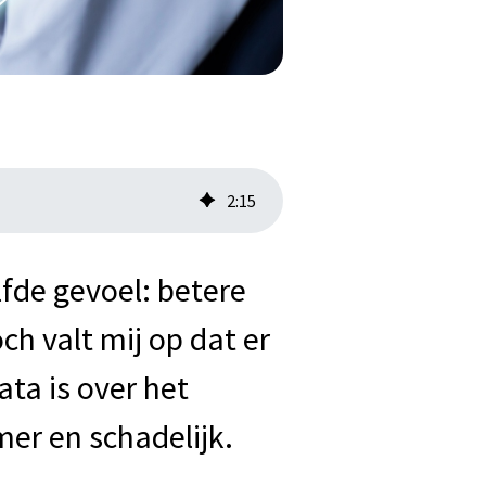
2
:
15
lfde gevoel: betere
ch valt mij op dat er
ta is over het
mer en schadelijk.