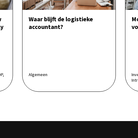
w
Waar blijft de logistieke
Mo
ly
accountant?
vo
OP,
Algemeen
Inv
Int