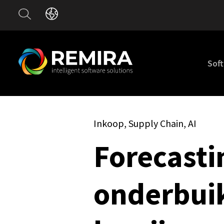
Sof
Inkoop,
Supply Chain,
AI
Forecasti
onderbui