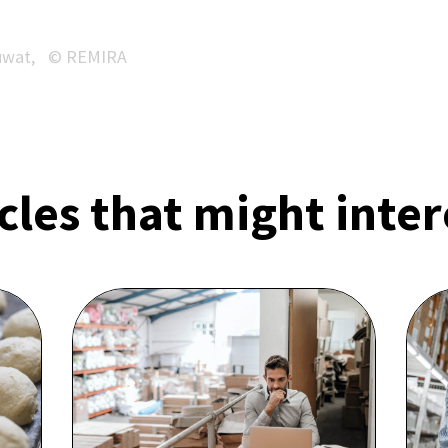
uwat,
© REMIRA
cles that might inte