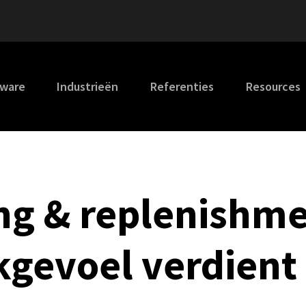
tware
Industrieën
Referenties
Resources
ng & replenishme
kgevoel verdient