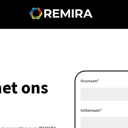
et ons
Voornaam
*
Achternaam
*