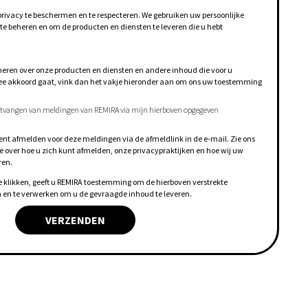
privacy te beschermen en te respecteren. We gebruiken uw persoonlijke
e beheren en om de producten en diensten te leveren die u hebt
ormeren over onze producten en diensten en andere inhoud die voor u
rmee akkoord gaat, vink dan het vakje hieronder aan om ons uw toestemming
ontvangen van meldingen van REMIRA via mijn hierboven opgegeven
nt afmelden voor deze meldingen via de afmeldlink in de e-mail. Zie ons
e over hoe u zich kunt afmelden, onze privacypraktijken en hoe wij uw
ren.
e klikken, geeft u REMIRA toestemming om de hierboven verstrekte
n en te verwerken om u de gevraagde inhoud te leveren.