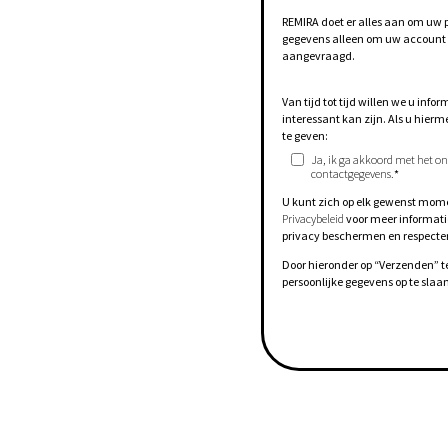
REMIRA doet er alles aan om uw 
gegevens alleen om uw account t
aangevraagd.
Van tijd tot tijd willen we u inf
interessant kan zijn. Als u hie
te geven:
Ja, ik ga akkoord met het 
contactgegevens.
*
U kunt zich op elk gewenst mome
Privacybeleid
voor meer informati
privacy beschermen en respecte
Door hieronder op “Verzenden” t
persoonlijke gegevens op te slaa