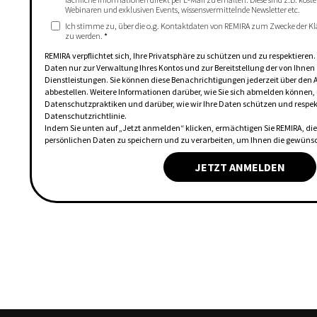
Webinaren und exklusiven Events, wissensvermittelnde Newsletter etc.
Ich stimme zu, über die o.g. Kontaktdaten von REMIRA zum Zwecke der Kl
zu werden.
*
REMIRA verpflichtet sich, Ihre Privatsphäre zu schützen und zu respektieren
Daten nur zur Verwaltung Ihres Kontos und zur Bereitstellung der von Ihne
Dienstleistungen. Sie können diese Benachrichtigungen jederzeit über den 
abbestellen. Weitere Informationen darüber, wie Sie sich abmelden können,
Datenschutzpraktiken und darüber, wie wir Ihre Daten schützen und respekti
Datenschutzrichtlinie.
Indem Sie unten auf „Jetzt anmelden“ klicken, ermächtigen Sie REMIRA, d
persönlichen Daten zu speichern und zu verarbeiten, um Ihnen die gewünsch