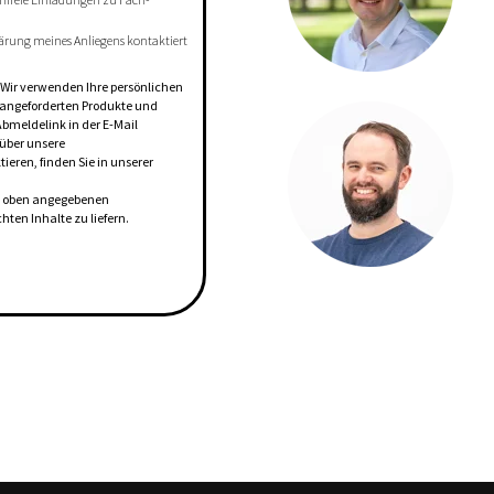
ärung meines Anliegens kontaktiert
. Wir verwenden Ihre persönlichen
n angeforderten Produkte und
Abmeldelink in der E-Mail
 über unsere
eren, finden Sie in unserer
ie oben angegebenen
ten Inhalte zu liefern.