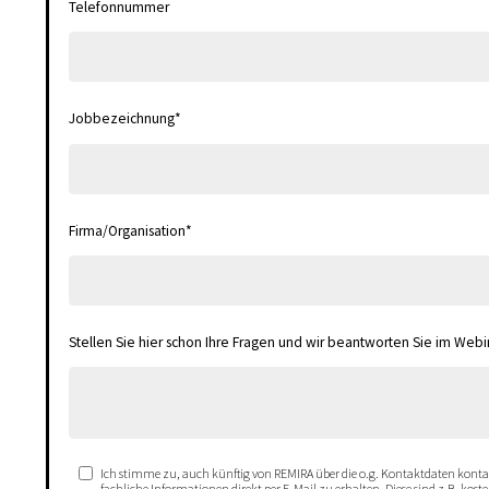
Telefonnummer
Jobbezeichnung
*
Firma/Organisation
*
Stellen Sie hier schon Ihre Fragen und wir beantworten Sie im Webi
Ich stimme zu, auch künftig von REMIRA über die o.g. Kontaktdaten konta
fachliche Informationen direkt per E-Mail zu erhalten. Diese sind z.B. kos